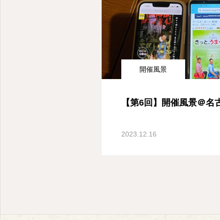
開催風景
【第6回】開催風景＠名
2023.12.16