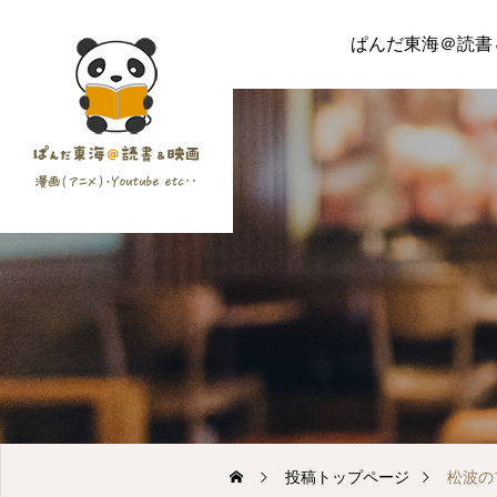
ぱんだ東海＠読書
投稿トップページ
松波の