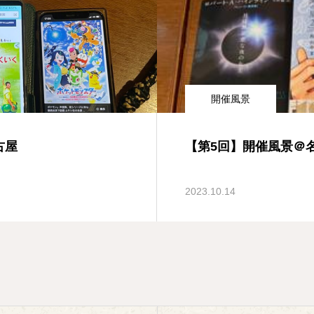
開催風景
古屋
【第5回】開催風景＠
2023.10.14